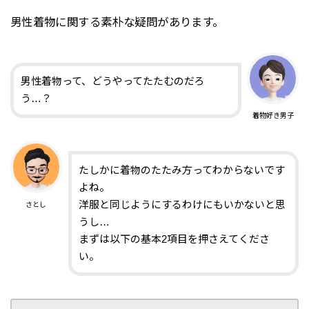
男性着物に関する素朴な疑問があります。
男性着物って、どうやってたたむのだろ
う…？
着物好き男子
たしかに着物のたたみ方ってわからないです
よね。
洋服と同じようにするわけにもいかないと思
さとし
うし…
まずは以下の基本2項目を押さえてくださ
い。