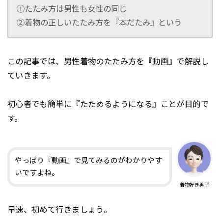
①たたみ方は男性も女性の同じ
②着物の正しいたたみ方を『本だたみ』という
この記事では、男性着物のたたみ方を『動画』で解説し
ていきます。
初心者でも簡単に『たためるようになる』ことが目的で
す。
やっぱり『動画』で見てみるのがわかりやす
いですよね。
着物好き男子
早速、初めて行きましょう。