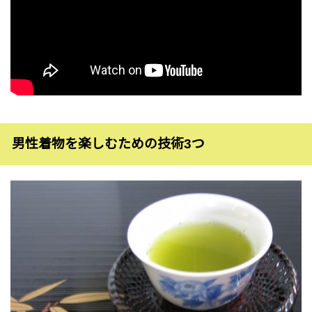
男性着物を楽しむための技術3つ