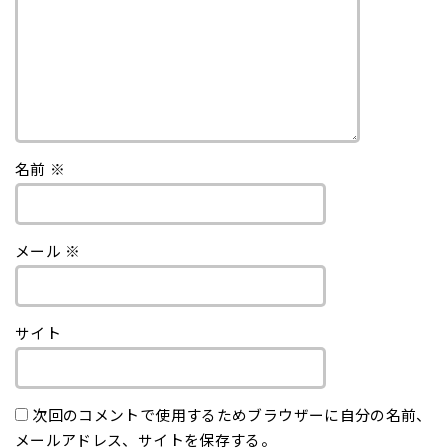
名前
※
メール
※
サイト
次回のコメントで使用するためブラウザーに自分の名前、
メールアドレス、サイトを保存する。