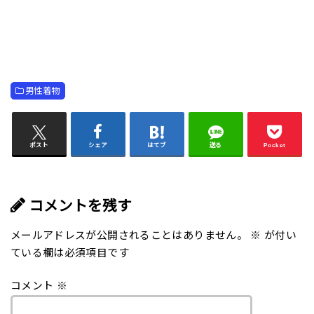
男性着物
ポスト
シェア
はてブ
送る
Pocket
コメントを残す
メールアドレスが公開されることはありません。
※
が付い
ている欄は必須項目です
コメント
※