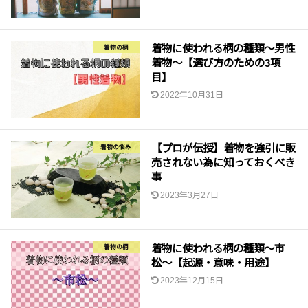
着物に使われる柄の種類〜男性
着物の柄
着物〜【選び方のための3項
目】
2022年10月31日
【プロが伝授】着物を強引に販
着物の悩み
売されない為に知っておくべき
事
2023年3月27日
着物に使われる柄の種類〜市
着物の柄
松〜【起源・意味・用途】
2023年12月15日