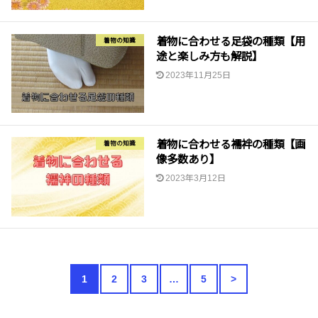
着物に合わせる足袋の種類【用
着物の知識
途と楽しみ方も解説】
2023年11月25日
着物に合わせる襦袢の種類【画
着物の知識
像多数あり】
2023年3月12日
1
2
3
…
5
>