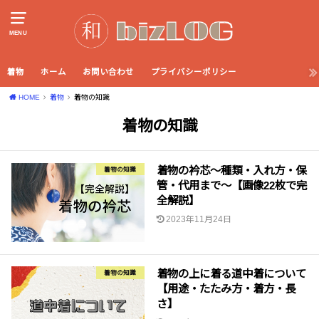
MENU
着物
ホーム
お問い合わせ
プライバシーポリシー
HOME
着物
着物の知識
着物の知識
着物の衿芯〜種類・入れ方・保
着物の知識
管・代用まで〜【画像22枚で完
全解説】
2023年11月24日
着物の上に着る道中着について
着物の知識
【用途・たたみ方・着方・長
さ】