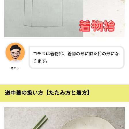
コチラは着物衿、着物の形に似た衿の形にな
ります。
さとし
道中着の扱い方【たたみ方と着方】