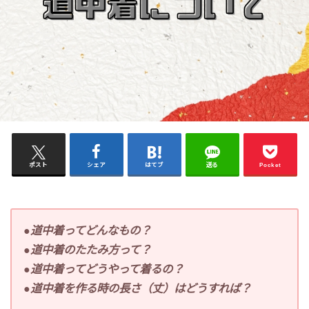
ポスト
シェア
はてブ
送る
Pocket
●道中着ってどんなもの？
●道中着のたたみ方って？
●道中着ってどうやって着るの？
●道中着を作る時の長さ（丈）はどうすれば？