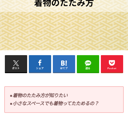
ポスト
シェア
はてブ
送る
Pocket
●着物のたたみ方が知りたい
●小さなスペースでも着物ってたためるの？