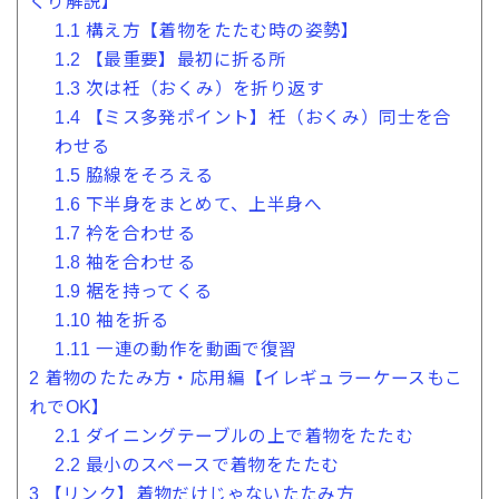
くり解説】
1.1
構え方【着物をたたむ時の姿勢】
1.2
【最重要】最初に折る所
1.3
次は衽（おくみ）を折り返す
1.4
【ミス多発ポイント】衽（おくみ）同士を合
わせる
1.5
脇線をそろえる
1.6
下半身をまとめて、上半身へ
1.7
衿を合わせる
1.8
袖を合わせる
1.9
裾を持ってくる
1.10
袖を折る
1.11
一連の動作を動画で復習
2
着物のたたみ方・応用編【イレギュラーケースもこ
れでOK】
2.1
ダイニングテーブルの上で着物をたたむ
2.2
最小のスペースで着物をたたむ
3
【リンク】着物だけじゃないたたみ方