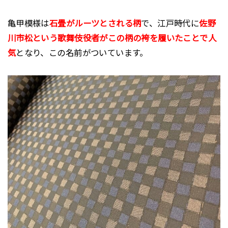
亀甲模様は
石畳がルーツとされる柄
で、江戸時代に
佐野
川市松という歌舞伎役者がこの柄の袴を履いたことで人
気
となり、この名前がついています。