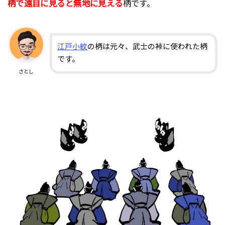
柄で遠目に見ると無地に見える
柄です。
江戸小紋
の柄は元々、武士の裃に使われた柄
です。
さとし