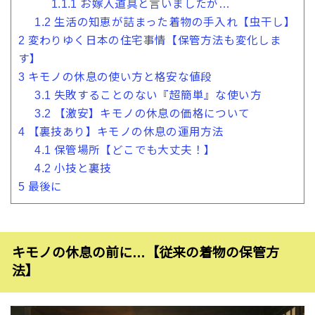
1.1.1
お嫁入道具と言いましたが…
1.2
生活の知恵が詰まった着物の手入れ【虫干し】
2
変わりゆく日本の住宅事情【保管方法も変化しま
す】
3
キモノの休息の使い方と格安な値段
3.1
失敗することのない『超簡単』な使い方
3.2
【激安】キモノの休息の価格について
4
【裏技あり】キモノの休息の運用方法
4.1
保管場所【どこでも大丈夫！】
4.2
小技と裏技
5
最後に
キモノの休息の前に…【従来の着物の保管方
法】