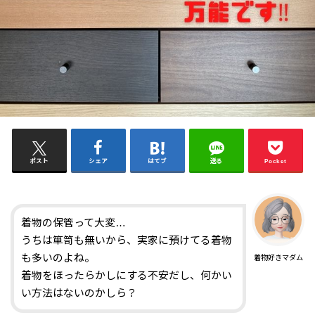
ポスト
シェア
はてブ
送る
Pocket
着物の保管って大変…
うちは箪笥も無いから、実家に預けてる着物
も多いのよね。
着物好きマダム
着物をほったらかしにする不安だし、何かい
い方法はないのかしら？