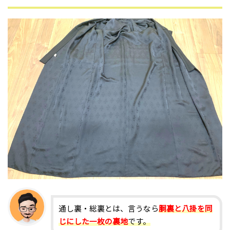
通し裏・総裏とは、言うなら
胴裏と八掛を同
じにした一枚の裏地
です。