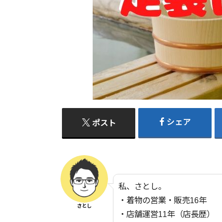
シェア
ポスト
私、さとし。
・着物の営業・販売16年
さとし
・店舗運営11年（店長歴）