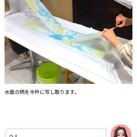
水面の柄を半衿に写し取ります。
へぇ…