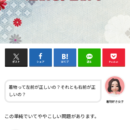
ポスト
シェア
はてブ
送る
Pocket
着物って左前が正しいの？それとも右前が正
しいの？
着物好き女子
この単純でいてややこしい問題があります。