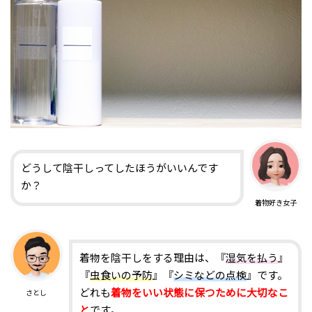
どうして陰干しってしたほうがいいんです
か？
着物好き女子
着物を陰干しをする理由は、『
湿気を払う
』
『
虫食いの予防
』『
シミなどの点検
』です。
どれも
着物をいい状態に保つために大切なこ
さとし
と
です。