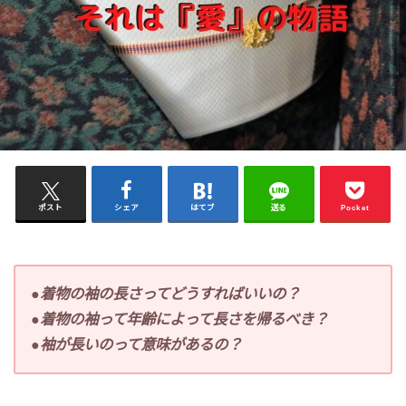
ポスト
シェア
はてブ
送る
Pocket
●着物の袖の長さってどうすればいいの？
●着物の袖って年齢によって長さを帰るべき？
●袖が長いのって意味があるの？