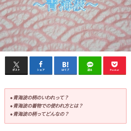
ポスト
シェア
はてブ
送る
Pocket
●青海波の柄のいわれって？
●青海波の着物での使われ方とは？
●青海波の柄ってどんなの？